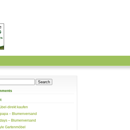
mments
t
übel-direkt kaufen
papa – Blumenversand
days – Blumenversand
yle Gartenmöbel