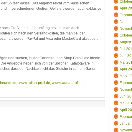
Oktobe
n der Spitzenklasse. Das Angebot reicht vom klassischen
April 2
 und in verschiedenen Größen. Geliefert werden auch exklusive
Februa
Januar
 je nach Größe und Lieferumfang bezahlt man auch
Novemb
 richten sich nach den Versandkosten, die man bei der
Oktobe
ezahlart werden PayPal und Visa oder MasterCard akzeptiert,
August
Juli 20
Juni 20
ögen und suchen, ist der Gartenfreunde Shop GmbH die ideale
Mai 20
 Die Angebote heben sich von der üblichen Katalogware in
icher, dass der Nachbar nicht das Gleiche in seinem Garten
April 2
März 2
freunde.de
,
www.rattan-profi.de
,
www.sauna-profi.de
,
Februa
Novemb
Juni 20
Mai 20
April 2
Februa
Januar
Novemb