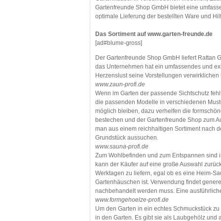
Gartenfreunde Shop GmbH bietet eine umfassen
optimale Lieferung der bestellten Ware und Hil
Das Sortiment auf www.garten-freunde.de
[ad#blume-gross]
Der Gartenfreunde Shop GmbH liefert Rattan G
das Unternehmen hat ein umfassendes und exk
Herzenslust seine Vorstellungen verwirklichen 
www.zaun-profi.de
Wenn im Garten der passende Sichtschutz fehl
die passenden Modelle in verschiedenen Must
möglich bleiben, dazu verhelfen die formschön
bestechen und der Gartenfreunde Shop zum Au
man aus einem reichhaltigen Sortiment nach d
Grundstück aussuchen.
www.sauna-profi.de
Zum Wohlbefinden und zum Entspannen sind i
kann der Käufer auf eine große Auswahl zurück
Werktagen zu liefern, egal ob es eine Heim-Sa
Gartenhäuschen ist. Verwendung findet generel
nachbehandelt werden muss. Eine ausführliche B
www.formgehoelze-profi.de
Um den Garten in ein echtes Schmuckstück zu
in den Garten. Es gibt sie als Laubgehölz un