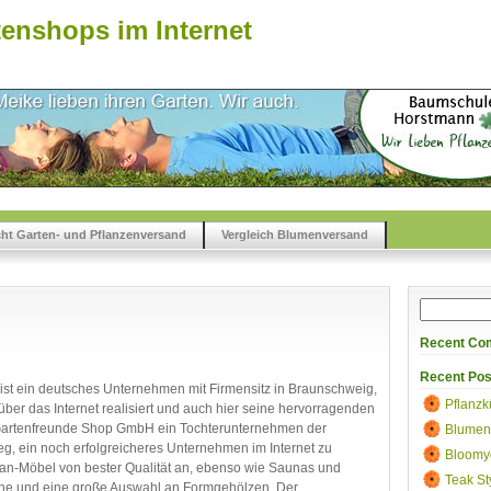
enshops im Internet
cht Garten- und Pflanzenversand
Vergleich Blumenversand
Recent Co
Recent Pos
t ein deutsches Unternehmen mit Firmensitz in Braunschweig,
Pflanzk
ber das Internet realisiert und auch hier seine hervorragenden
r Gartenfreunde Shop GmbH ein Tochterunternehmen der
Blumen
, ein noch erfolgreicheres Unternehmen im Internet zu
Bloomy
an-Möbel von bester Qualität an, ebenso wie Saunas und
Teak St
ne und eine große Auswahl an Formgehölzen. Der