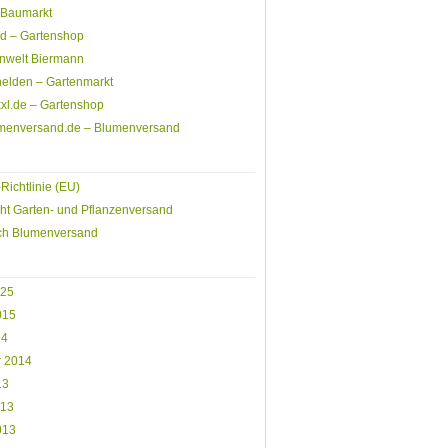
Baumarkt
rd – Gartenshop
nwelt Biermann
elden – Gartenmarkt
xl.de – Gartenshop
menversand.de – Blumenversand
Richtlinie (EU)
ht Garten- und Pflanzenversand
ich Blumenversand
025
015
14
r 2014
13
013
013