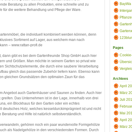
BayWa 
de Beratung zu allen Produkten, eine schnelle und zu
fe für die weitere Behandlung und Pflege der Ware.
Interga
Pflanze
Gartenh
Gartenx
artenmöbel, die individuell kombiniert werden können, denn
123blu
lusives Sortiment auf Lager, aus welchem man nach
kann – www.rattan-profi.de
Pages
Cookie-
t, dann gibt es bei dem Gartenfreunde Shop GmbH auch hier
ern und Größen. Man möchte in seinem Garten so privat wie
Übersic
en Sichtschutzelemente, die durch eine saubere Verarbeitung
Vergle
fbau gleich das passende Zubehör liefern kann. Ebenso kann
en gleichen Grundsätzen den optimalen Zaun für das
Archives
April 2
m Angebot auch Gartenhäuser und Saunen zu finden. Auch hier
März 2
 greifen. Das Unternehmen ist in der Lage, innerhalb von drei
Juli 20
una, ein Blockhaus für den Garten oder ein echtes
Februa
l deutsches Holz, welches kesseldurckimprägniert ist und nicht
Mai 20
eratung und Hilfe ist natürlich selbstverständlich.
April 2
 verwandeln, gehören noch ein paar wundervolle Formgehölze
März 2
d auch als Nadelgehölze in den verschiedensten Formen. Durch