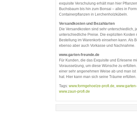
exquisite Verschulung erhält man hier Pflanze
Buchsbaum bis hin zum Bonsai – alles in Form
Containerpflanzen in Lerchenholzkübeln.
Versandkosten und Bezahlarten
Die Versandkosten sind sehr unterschiedlich,
unterschiedliche Preise. Die expliziten Kosten
Bestellung im Warenkorb einsehen kann. Als B
ebenso aber auch Vorkasse und Nachnahme.
www.garten-freunde.de
Für Kunden, die das Exquisite und Erlesene m
Voraussetzung, um diese Wünsche zu erfüllen.
einer sehr angenehmen Weise ab und man ist s
hat. Hier kann man sich seine Träume erfüllen.
Tags:
www.formgehoelze-profi.de
,
www.garten-
www.zaun-profi.de