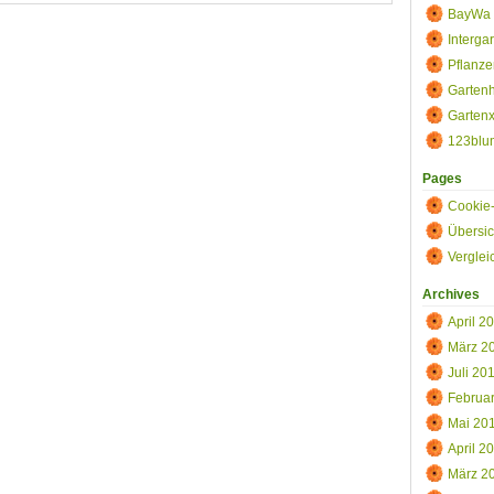
umenversand
BayWa 
Interga
Pflanze
Gartenh
Gartenx
123blu
Pages
Cookie-
Übersic
Vergle
Archives
April 2
März 2
Juli 20
Februa
Mai 20
April 2
März 2