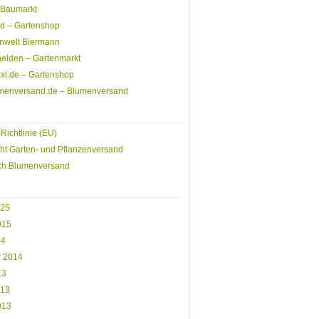
Baumarkt
rd – Gartenshop
nwelt Biermann
elden – Gartenmarkt
xl.de – Gartenshop
menversand.de – Blumenversand
Richtlinie (EU)
ht Garten- und Pflanzenversand
ich Blumenversand
025
015
14
r 2014
13
013
013