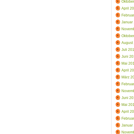
Oktobe
April 2
Februa
Januar
Novemb
Oktobe
August
Juli 20
Juni 20
Mai 20
April 2
März 2
Februa
Novemb
Juni 20
Mai 20
April 2
Februa
Januar
Novemb