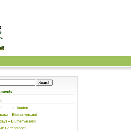
mments
t
übel-direkt kaufen
papa – Blumenversand
days – Blumenversand
yle Gartenmöbel