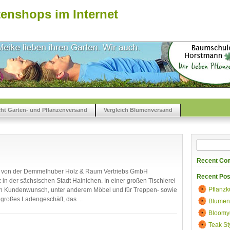
enshops im Internet
cht Garten- und Pflanzenversand
Vergleich Blumenversand
Recent Co
d von der Demmelhuber Holz & Raum Vertriebs GmbH
Recent Pos
in der sächsischen Stadt Hainichen. In einer großen Tischlerei
Pflanzk
ch Kundenwunsch, unter anderem Möbel und für Treppen- sowie
 großes Ladengeschäft, das ...
Blumen
Bloomy
Teak St
uber