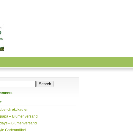
mments
t
übel-direkt kaufen
papa – Blumenversand
days – Blumenversand
yle Gartenmöbel