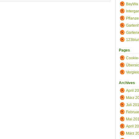
markt
BayWa 
Interga
Pflanze
Gartenh
Gartenx
123blu
Pages
Cookie-
Übersic
Vergle
Archives
April 2
März 2
Juli 20
Februa
Mai 20
April 2
März 2