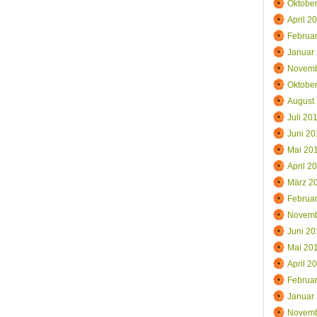
Oktobe
April 2
Februa
Januar
Novemb
Oktobe
August
Juli 20
Juni 20
Mai 20
April 2
März 2
Februa
Novemb
Juni 20
Mai 20
April 2
Februa
Januar
Novemb