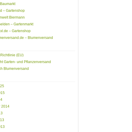
Baumarkt
rd – Gartenshop
nwelt Biermann
elden – Gartenmarkt
xl.de – Gartenshop
menversand.de – Blumenversand
Richtlinie (EU)
ht Garten- und Pflanzenversand
ich Blumenversand
025
015
14
r 2014
13
013
013