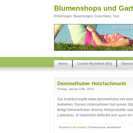
Blumenshops und Gart
Erfahrungen, Bewertungen, Gutscheine, Test
Home
Cookie-Richtlinie (EU)
Übersi
Demmelhuber Holzfachmarkt
Freitag, Januar 13th, 2012
Der Holzfachmarkt www.demmelhuber.net wir
betrieben. Dieses Unternehmen hat seinen Sitz 
fertigt Demmelhuber diverse Holzprodukte na
Ladenbau. In Hainichen befindet sich auch ein
für
Posted in
Baumarkt
|
Kommentare deaktiviert
Demmelh