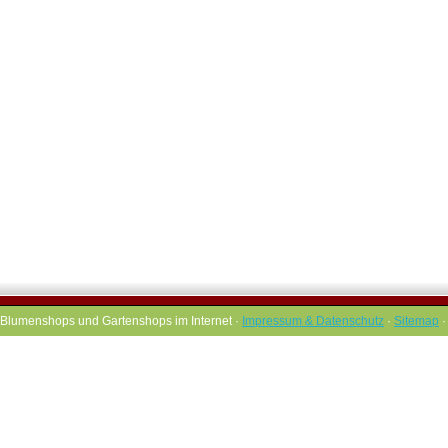
Blumenshops und Gartenshops im Internet ·
Impressum & Datenschutz
·
Sitemap
·