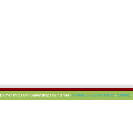
Blumenshops und Gartenshops im Internet ·
Impressum & Datenschutz
·
Sitemap
·