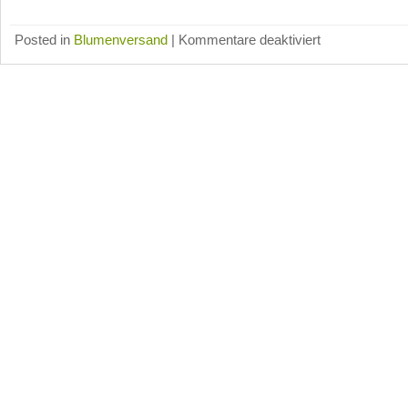
für
Posted in
Blumenversand
|
Kommentare deaktiviert
Blumenonline.de
Blumenlieferservice